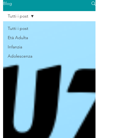
Blog
Tutti i post
Tutti i post
Età Adulta
Infanzia
Adolescenza